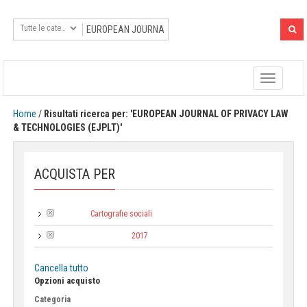
Toggle
navigatio
Home
/
Risultati ricerca per: 'EUROPEAN JOURNAL OF PRIVACY LAW
& TECHNOLOGIES (EJPLT)'
ACQUISTA PER
Cartografie sociali
Collana:
2017
Anno di pubblicazione:
Cancella tutto
Opzioni acquisto
Categoria