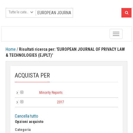
Toggle
navigatio
Home
/
Risultati ricerca per: 'EUROPEAN JOURNAL OF PRIVACY LAW
& TECHNOLOGIES (EJPLT)'
ACQUISTA PER
Minority Reports
Collana:
2017
Anno di pubblicazione:
Cancella tutto
Opzioni acquisto
Categoria