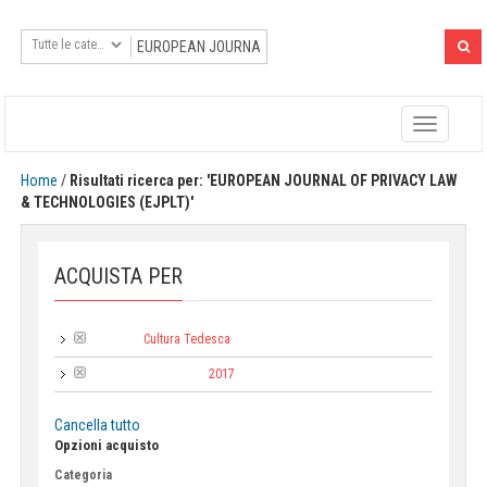
Toggle
navigatio
Home
/
Risultati ricerca per: 'EUROPEAN JOURNAL OF PRIVACY LAW
& TECHNOLOGIES (EJPLT)'
ACQUISTA PER
Cultura Tedesca
Collana:
2017
Anno di pubblicazione:
Cancella tutto
Opzioni acquisto
Categoria