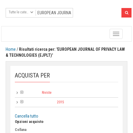
Toggle
navigatio
Home
/
Risultati ricerca per: 'EUROPEAN JOURNAL OF PRIVACY LAW
& TECHNOLOGIES (EJPLT)'
ACQUISTA PER
Riviste
Categoria:
2015
Anno di pubblicazione:
Cancella tutto
Opzioni acquisto
Collana